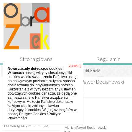
Strona główna
Regulamin
zamknij
Nowe zasady dotyczące cookies
Marian Paweł Bocianowski
» Galeria Sztuki Łódź
W ramach naszej witryny stosujemy pliki
cookies w celu świadczenia Państwu usług
Marian Paweł Bocianowski
na najwyższym poziomie, w tym w sposób
Kategorie
dostosowany do indywidualnych potrzeb.
Korzystanie z witryny bez zmiany ustawień
Nazwa+
dotyczących cookies oznacza, że będą one
Anna Majchrzak
(65)
zamieszczane w Państwa urządzeniu
końcowym. Możecie Państwo dokonać w
Elżbieta Bocianowska
(118)
każdym czasie zmiany ustawień
dotyczących cookies. Więcej szczegółów w
naszej
Polityce Cookies / Polityce
Janina Piechowicz
(13)
Prywatności
.
Ludwik Ignacy Mitulski
(23)
Marian Paweł Bocianowski
2+1