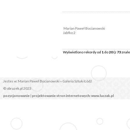
Marian Paweł Bocianowski
Jabłko 2
Wyświetlono rekordy od
1
do
20
(z
73
znale
Jestes w:
Marian Paweł Bocianowski
» Galeria Sztuki Łódź
© obrazek.pl 2023
pozycjonowanie
|
projektowanie stron internetowych: www.luczak.pl